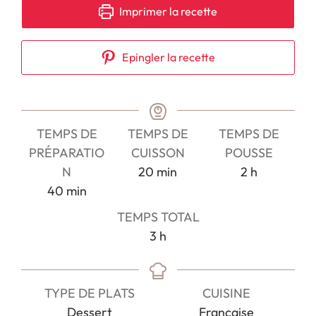
Imprimer la recette
Epingler la recette
TEMPS DE
TEMPS DE
TEMPS DE
PRÉPARATIO
CUISSON
POUSSE
minutes
heures
N
20
min
2
h
minutes
40
min
TEMPS TOTAL
heures
3
h
TYPE DE PLATS
CUISINE
Dessert
Française