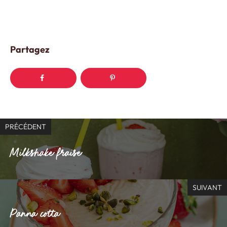
Partagez
PRÉCÉDENT
Milkshake fraise
SUIVANT
Panna cotta