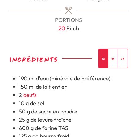
PORTIONS
20
Pitch
INGRÉDIENTS
1x
2x
3x
190
ml
d'
eau (minérale de préférence)
150
ml
de
lait entier
2
oeufs
10
g
de
sel
50
g
de
sucre en poudre
25
g
de
levure fraîche
600
g
de
farine T45
125
g
de
beurre froid