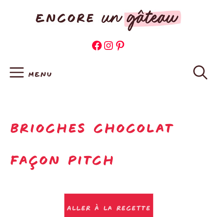
Aller
au
contenu
Facebook
Instagram
Pinterest
MENU
Brioches chocolat
façon pitch
Aller à la recette