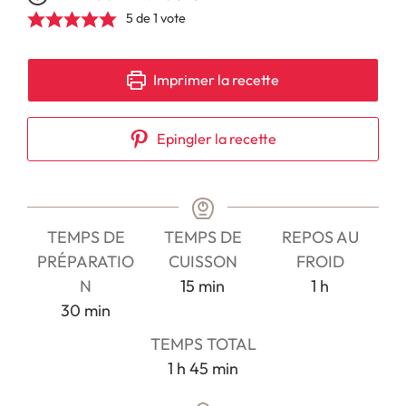
5
de 1 vote
Imprimer la recette
Epingler la recette
TEMPS DE
TEMPS DE
REPOS AU
PRÉPARATIO
CUISSON
FROID
minutes
heure
N
15
min
1
h
minutes
30
min
TEMPS TOTAL
heure
minutes
1
h
45
min