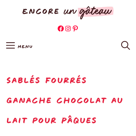
Aller
au
contenu
Facebook
Instagram
Pinterest
MENU
Sablés fourrés
ganache chocolat au
lait pour Pâques