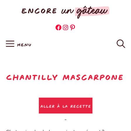
Aller
au
contenu
Facebook
Instagram
Pinterest
MENU
Chantilly mascarpone
Aller à la recette
-